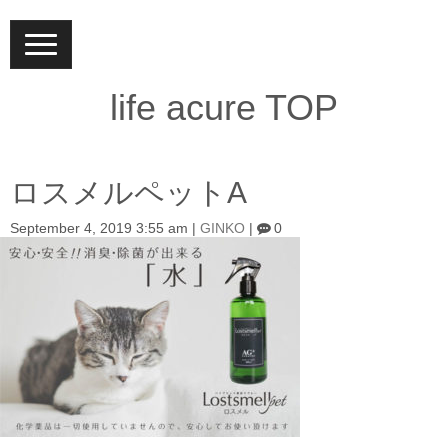
N
a
v
i
life acure TOP
g
a
t
i
o
ロスメルペットA
n
September 4, 2019 3:55 am
|
GINKO
|
0