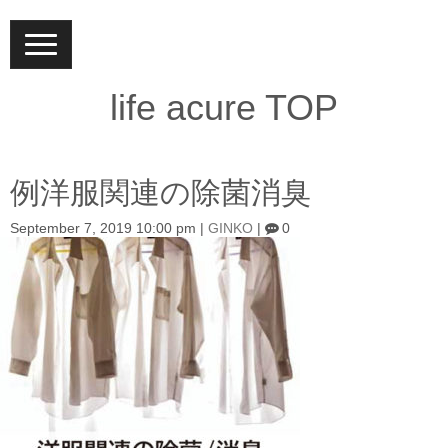
N
a
v
i
life acure TOP
g
a
t
i
o
例洋服関連の除菌消臭
n
September 7, 2019 10:00 pm
|
GINKO
|
0