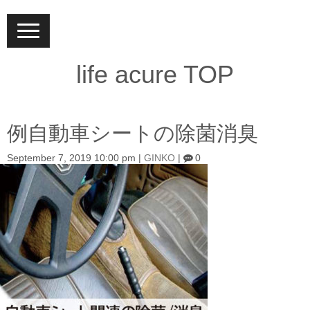
N
a
v
i
life acure TOP
g
a
t
i
o
例自動車シートの除菌消臭
n
September 7, 2019 10:00 pm
|
GINKO
|
0