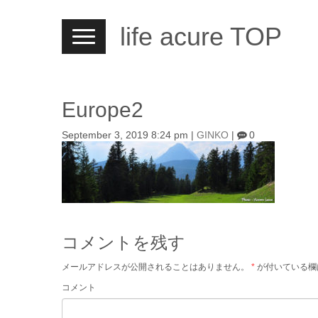
life acure TOP
N
a
v
i
g
a
t
Europe2
i
o
September 3, 2019 8:24 pm
|
GINKO
|
0
n
コメントを残す
メールアドレスが公開されることはありません。
*
が付いている欄
コメント