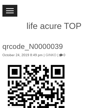
N
a
v
i
life acure TOP
g
a
t
i
o
qrcode_N0000039
n
October 24, 2019 8:49 pm
|
GINKO
|
0